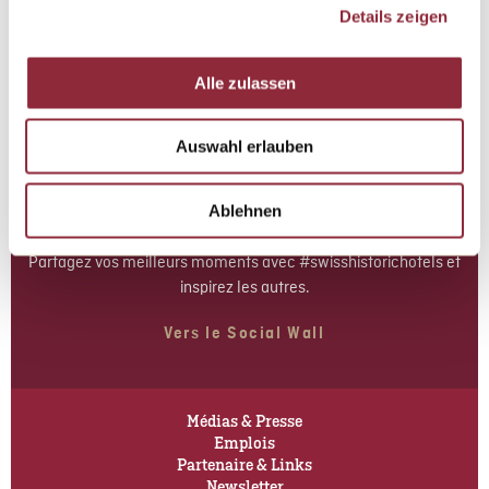
Details zeigen
Nous vous tiendrons régulièrement informés sur les offres de
Swiss Historic Hotels.
Alle zulassen
Enregistrer
Auswahl erlauben
Ablehnen
Social Media
Partagez vos meilleurs moments avec #swisshistorichotels et
inspirez les autres.
Vers le Social Wall
Médias & Presse
Emplois
Partenaire & Links
Newsletter