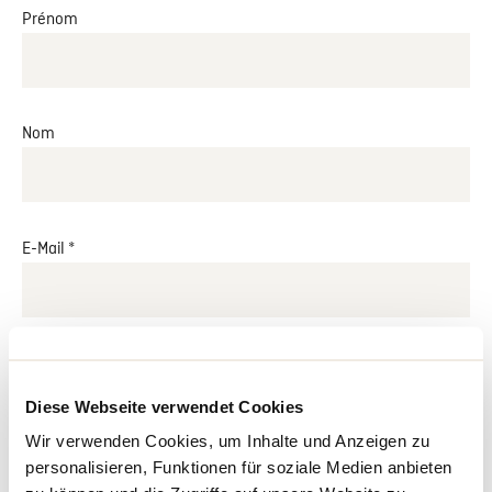
Prénom
Nom
E-Mail *
Par cet abonnement, je consens à recevoir régulièrement la
newsletter. Vous pouvez vous désabonner à tout moment. Pour
Diese Webseite verwendet Cookies
de plus amples informations, nous vous invitons à lire la
déclaration de
protection des données.
Wir verwenden Cookies, um Inhalte und Anzeigen zu
personalisieren, Funktionen für soziale Medien anbieten