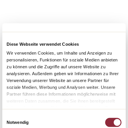
Diese Webseite verwendet Cookies
Wir verwenden Cookies, um Inhalte und Anzeigen zu
personalisieren, Funktionen für soziale Medien anbieten
zu können und die Zugriffe auf unsere Website zu
analysieren. Außerdem geben wir Informationen zu Ihrer
Verwendung unserer Website an unsere Partner für
Les créateurs
soziale Medien, Werbung und Analysen weiter. Unsere
Partner führen diese Informationen möglicherweise mit
Le magazine de voyage suisse Transhelvetica est toujours à la
weiteren Daten zusammen, die Sie ihnen bereitgestellt
recherche d'histoires surprenantes, d'idées d'excursions
haben oder die sie im Rahmen Ihrer Nutzung der Dienste
secrètes et d'aventures tournées vers l'avenir, avec lesquelles il
gesammelt haben.
Einwilligungsauswahl
inspire à ses lecteurs des excursions variées à travers le pays.
Notwendig
Pour le présent ouvrage, les personnes derrière le magazine ont