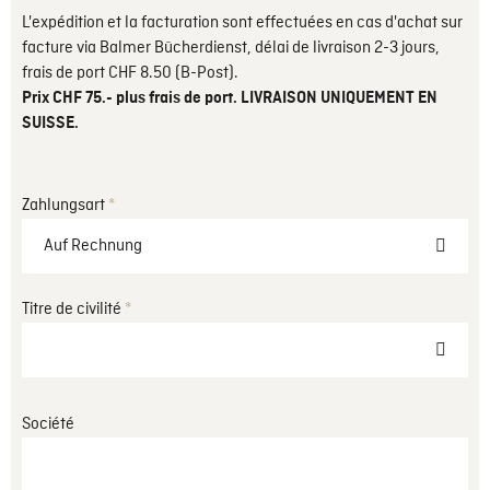
L'expédition et la facturation sont effectuées en cas d'achat sur
facture via Balmer Bücherdienst, délai de livraison 2-3 jours,
frais de port CHF 8.50 (B-Post).
Prix CHF 75.- plus frais de port. LIVRAISON UNIQUEMENT EN
SUISSE.
Zahlungsart
*
Auf Rechnung
Auf Rechnung
Titre de civilité
*
Via Kreditkarte
--- Veuillez sélectionner ---
Société
Madame