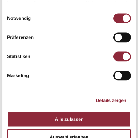
jusqu'à Stein am Rhein, à cheval à travers le paysage
haben oder die sie im Rahmen Ihrer Nutzung der Dienste
idyllique. Nous avons une idée d'excursion adaptée à
gesammelt haben.
Einwilligungsauswahl
chaque besoin et nous vous conseillons volontiers dans
Notwendig
la planification de votre excursion.
Site web du tourisme
Präferenzen
Statistiken
Marketing
Details zeigen
Alle zulassen
Auswahl erlauben