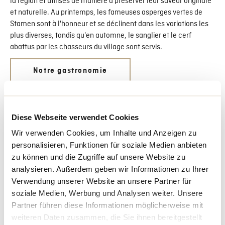
la région et utilisés de manière à préserver leur saveur originale
et naturelle. Au printemps, les fameuses asperges vertes de
Stamen sont à l'honneur et se déclinent dans les variations les
plus diverses, tandis qu'en automne, le sanglier et le cerf
abattus par les chasseurs du village sont servis.
Notre gastronomie
Diese Webseite verwendet Cookies
Wir verwenden Cookies, um Inhalte und Anzeigen zu
personalisieren, Funktionen für soziale Medien anbieten
Région
zu können und die Zugriffe auf unsere Website zu
analysieren. Außerdem geben wir Informationen zu Ihrer
Verwendung unserer Website an unsere Partner für
Région viticole de Zurich
soziale Medien, Werbung und Analysen weiter. Unsere
Stammheim est le point de départ de toute la région
Partner führen diese Informationen möglicherweise mit
viticole. À pied jusqu'au lac Nussbaumersee, à vélo
weiteren Daten zusammen, die Sie ihnen bereitgestellt