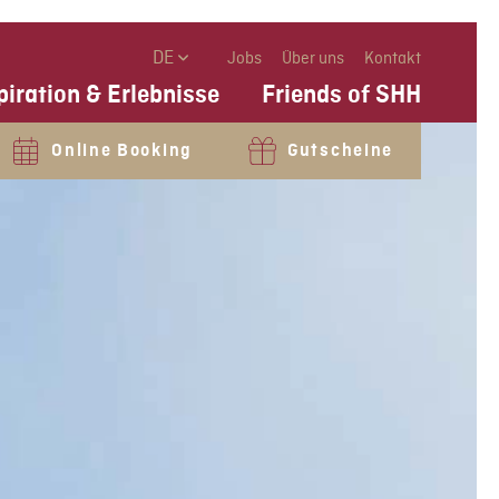
DE
Jobs
Über uns
Kontakt
piration & Erlebnisse
Friends of SHH
Online Booking
Gutscheine