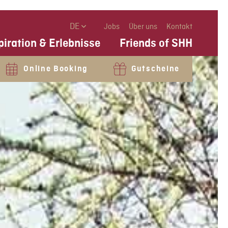
DE
Jobs
Über uns
Kontakt
piration & Erlebnisse
Friends of SHH
Online Booking
Gutscheine