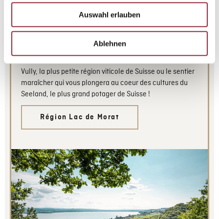
Auswahl erlauben
La région du Vully est surtout connue pour son panorama
unique sur les Alpes, le Jura et les lacs de Neuchâtel,
Bienne et Morat. Ce petit paradis de verdure propose de
Ablehnen
très nombreuses randonnées, à vélo ou à pieds, comme
le sentier viticole qui permet d’aller à la découverte du
Vully, la plus petite région viticole de Suisse ou le sentier
maraîcher qui vous plongera au coeur des cultures du
Seeland, le plus grand potager de Suisse !
Région Lac de Morat