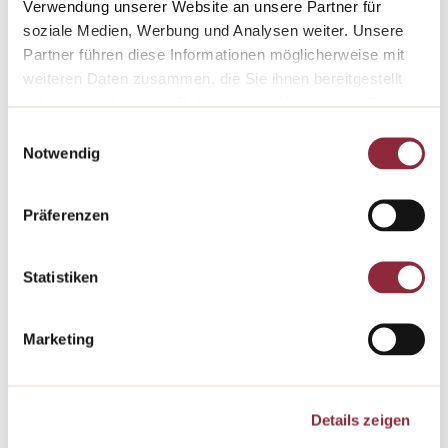
Verwendung unserer Website an unsere Partner für
soziale Medien, Werbung und Analysen weiter. Unsere
SCHLOSS SCHADAU THUN
Partner führen diese Informationen möglicherweise mit
Download
weiteren Daten zusammen, die Sie ihnen bereitgestellt
haben oder die sie im Rahmen Ihrer Nutzung der Dienste
gesammelt haben.
Einwilligungsauswahl
Notwendig
Präferenzen
Medienbilder Buch Hotelgeschichten
Copyright: © Swiss Historic Hotels, Foto: Juliette Chrétien
Statistiken
Marketing
Details zeigen