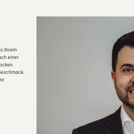
us Ihrem
uch einer
rocken
 Geschmack.
re