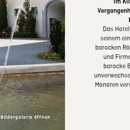
Im Kl
Vergangenh
Das Hotel
seinem einz
barocken Rä
und Firme
barocke B
unverwechse
Monaten ver
Bildergalerie öffnen