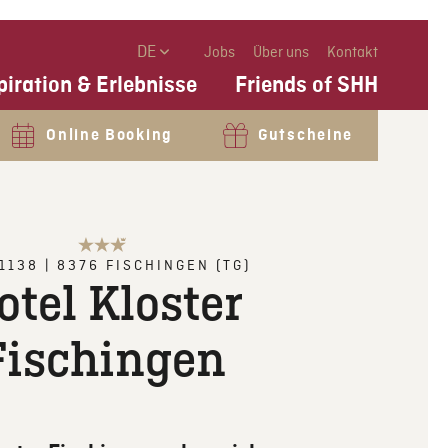
DE
Jobs
Über uns
Kontakt
piration & Erlebnisse
Friends of SHH
Online Booking
Gutscheine
 1138
|
8376
FISCHINGEN (TG)
otel Kloster
Fischingen