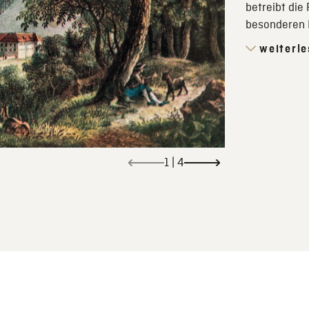
betreibt die
besonderen 
weiterl
1
|
4