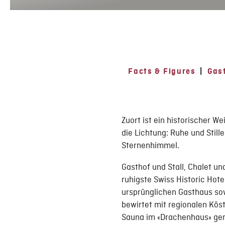
Facts & Figures
|
Gas
Zuort ist ein historischer W
die Lichtung: Ruhe und Still
Sternenhimmel.
Gasthof und Stall, Chalet un
ruhigste Swiss Historic Hot
ursprünglichen Gasthaus sow
bewirtet mit regionalen Köst
Sauna im «Drachenhaus» gen