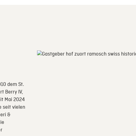
010 dem St.
t Berry IV,
eit Mai 2024
 seit vielen
eri &
ie
er