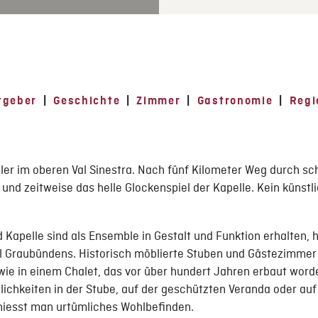
tgeber
|
Geschichte
|
Zimmer
|
Gastronomie
|
Regi
eiler im oberen Val Sinestra. Nach fünf Kilometer Weg durch sc
e und zeitweise das helle Glockenspiel der Kapelle. Kein künstl
d Kapelle sind als Ensemble in Gestalt und Funktion erhalten, h
el Graubündens. Historisch möblierte Stuben und Gästezimmer
ie in einem Chalet, das vor über hundert Jahren erbaut worde
lichkeiten in der Stube, auf der geschützten Veranda oder auf
iesst man urtümliches Wohlbefinden.