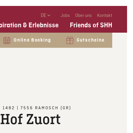
DE
Jobs
Über uns
Kontakt
piration & Erlebnisse
Friends of SHH
Online Booking
Gutscheine
T 1482
|
7556
RAMOSCH (GR)
Hof Zuort