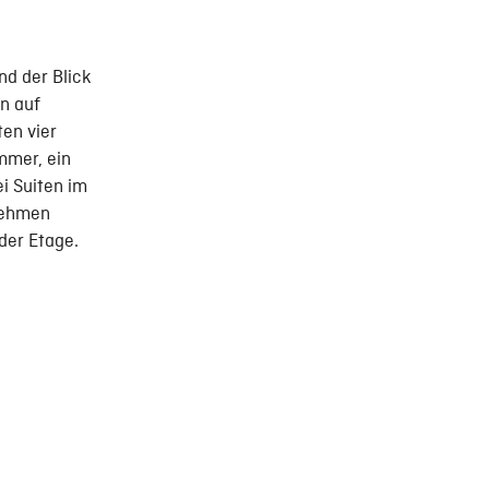
nd der Blick
n auf
ten vier
mmer, ein
i Suiten im
nehmen
der Etage.