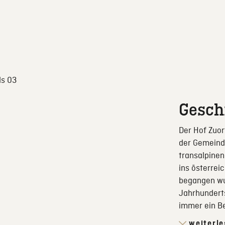
Gesch
Der Hof Zuor
der Gemeinde
transalpine
ins österrei
begangen wur
Jahrhundert
immer ein Be
weiterl