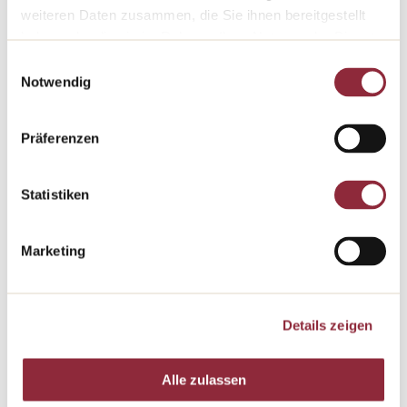
die traditionelle Küche ihren festen Platz.
weiteren Daten zusammen, die Sie ihnen bereitgestellt
haben oder die sie im Rahmen Ihrer Nutzung der Dienste
Unsere Kulinarik
gesammelt haben.
Einwilligungsauswahl
Notwendig
Präferenzen
Region
Statistiken
Region
Marketing
Chur ist der ideale Ausgangspunkt für eine Fahrt mit dem
Bernina Express nach Poschiavo oder mit dem Glacier
Express nach Zermatt.
Details zeigen
Alle zulassen