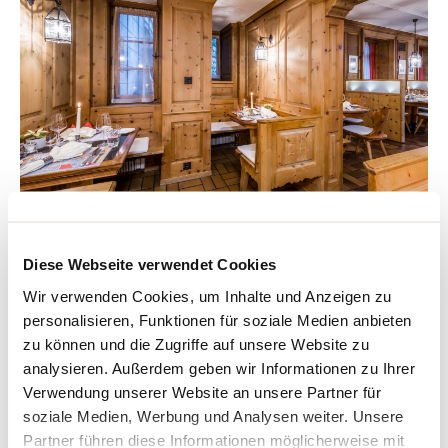
Restaurant Veltliner Weinstube z. Stern
Diese Webseite verwendet Cookies
Geniessen Sie die einmalige Atmosphäre in der prachtvollen
Wir verwenden Cookies, um Inhalte und Anzeigen zu
Bündner Stube und lassen Sie sich dabei kulinarisch verwöhnen!
personalisieren, Funktionen für soziale Medien anbieten
Der Stern geniesst einen ausgezeichneten Ruf als Gaststätte, in
zu können und die Zugriffe auf unsere Website zu
der Bündner Gerichte nach überlieferten Rezepten angeboten
analysieren. Außerdem geben wir Informationen zu Ihrer
werden. Ob Capuns, Maluns, Bizochels, Kalbsleber Dolce brusco
Verwendung unserer Website an unsere Partner für
oder Churer Ratsherrenteller, alle diese Köstlichkeiten sind
soziale Medien, Werbung und Analysen weiter. Unsere
stets in bester Qualität erhältlich. Daneben hat natürlich auch
Partner führen diese Informationen möglicherweise mit