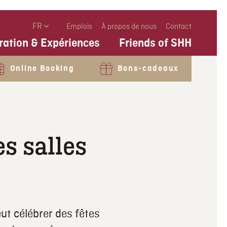
FR
Emplois
À propos de nous
Contact
ration & Expériences
Friends of SHH
Online Booking
Bons-cadeaux
s salles
eut célébrer des fêtes